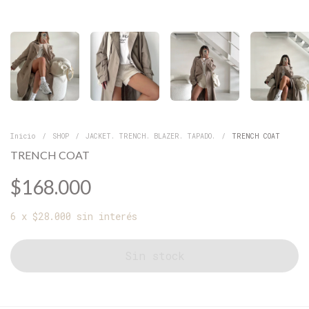
Inicio
/
SHOP
/
JACKET. TRENCH. BLAZER. TAPADO.
/
TRENCH COAT
TRENCH COAT
$168.000
6
x
$28.000
sin interés