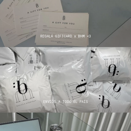
REGALÁ GIFTCARD x BHM <3
ENVÍOS A TODO EL PAÍS