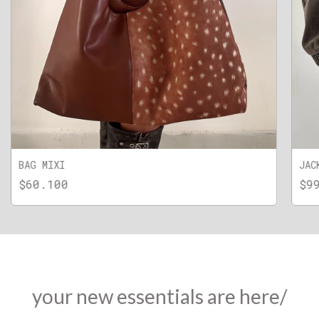
BAG MIXI
JAC
$60.100
$9
your new essentials are here/