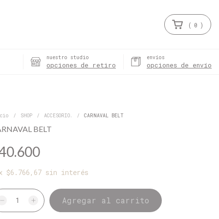
(
0
)
nuestro studio
envíos
opciones de retiro
opciones de envío
cio
/
SHOP
/
ACCESORIO.
/
CARNAVAL BELT
ARNAVAL BELT
40.600
x
$6.766,67
sin interés