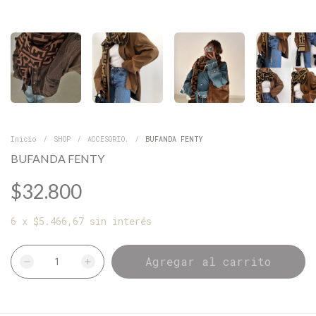
Inicio
/
SHOP
/
ACCESORIO.
/
BUFANDA FENTY
BUFANDA FENTY
$32.800
6
x
$5.466,67
sin interés